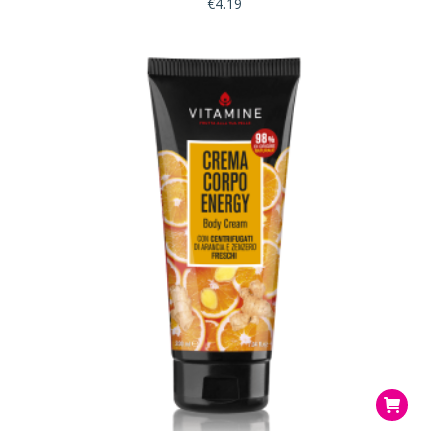
€
4.19