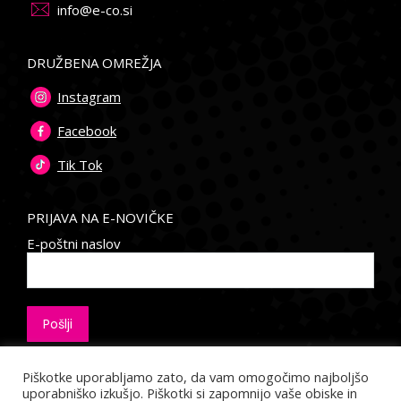
info@e-co.si
DRUŽBENA OMREŽJA
Instagram
Facebook
Tik Tok
PRIJAVA NA E-NOVIČKE
E-poštni naslov
Piškotke uporabljamo zato, da vam omogočimo najboljšo
uporabniško izkušjo. Piškotki si zapomnijo vaše obiske in