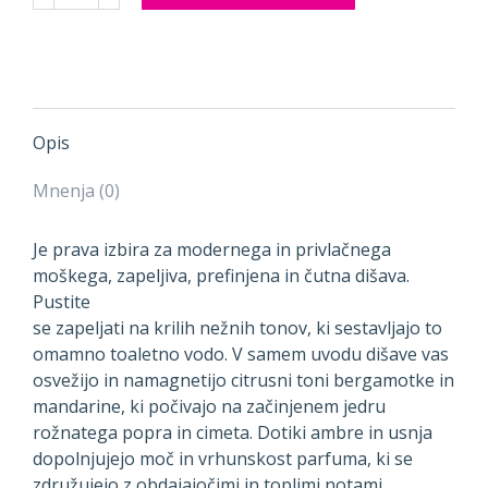
TOALETNA
VODA
za
MOŠKE
količina
Opis
Mnenja (0)
Je prava izbira za modernega in privlačnega
moškega, zapeljiva, prefinjena in čutna dišava.
Pustite
se zapeljati na krilih nežnih tonov, ki sestavljajo to
omamno toaletno vodo. V samem uvodu dišave vas
osvežijo in namagnetijo citrusni toni bergamotke in
mandarine, ki počivajo na začinjenem jedru
rožnatega popra in cimeta. Dotiki ambre in usnja
dopolnjujejo moč in vrhunskost parfuma, ki se
združujejo z obdajajočimi in toplimi notami