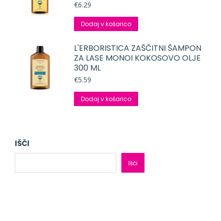
€
6.29
Dodaj v košarico
L'ERBORISTICA ZAŠČITNI ŠAMPON
ZA LASE MONOI KOKOSOVO OLJE
300 ML
€
5.59
Dodaj v košarico
IŠČI
Išči