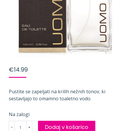
€
14.99
Pustite se zapeljati na krilih nežnih tonov, ki
sestavljajo to omamno toaletno vodo.
Na zalogi
UOMO
Dodaj v košarico
﹣
﹢