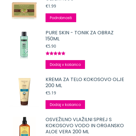
€
1.99
Podrobnosti
PURE SKIN - TONIK ZA OBRAZ
150ML
€
5.90
Ocenjeno
5.00
od 5
Dodaj v košarico
KREMA ZA TELO KOKOSOVO OLJE
200 ML
€
5.19
Dodaj v košarico
OSVEŽILNO VLAŽILNI SPREJ S
KOKOSOVO VODO IN ORGANSKO
ALOE VERA 200 ML