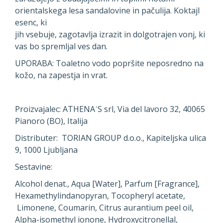
orientalskega lesa sandalovine in pačulija. Koktajl
esenc, ki
jih vsebuje, zagotavlja izrazit in dolgotrajen vonj, ki
vas bo spremljal ves dan.
UPORABA: Toaletno vodo popršite neposredno na
kožo, na zapestja in vrat.
Proizvajalec: ATHENAˊS srl, Via del lavoro 32, 40065
Pianoro (BO), Italija
Distributer: TORIAN GROUP d.o.o., Kapiteljska ulica
9, 1000 Ljubljana
Sestavine:
Alcohol denat., Aqua [Water], Parfum [Fragrance],
Hexamethylindanopyran, Tocopheryl acetate,
Limonene, Coumarin, Citrus aurantium peel oil,
Alpha-isomethyl ionone, Hydroxycitronellal,