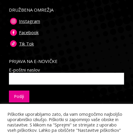
DRUŽBENA OMREŽJA
Instagram
Facebook
Tik Tok
PRIJAVA NA E-NOVIČKE
E-poštni naslov
Piškotke uporabljamo zato, da vam omogočimo najboljšo
uporabniško izkušjo. Piškotki si zapomnijo vaše obiske in
nastavitve. S klikom na "Sprejmi" se strinjate z uporabo
vseh piškotkov. Lahko pa obiščete "Nastavitve piškotkov"