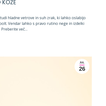
O KOŽE
tudi hladne vetrove in suh zrak, ki lahko oslabijo
olt. Vendar lahko s pravo rutino nege in izdelki
o. Preberite več…
JUL
26