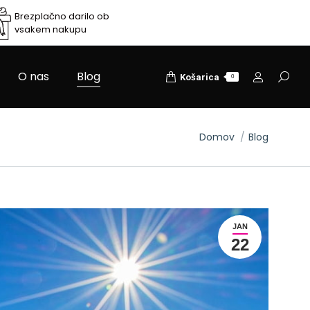
Brezplačno darilo ob
vsakem nakupu
O nas
Blog
Search
Košarica
0
You are here:
Domov
Blog
JAN
22