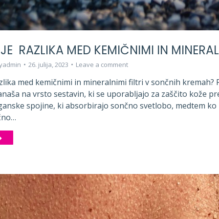
JE RAZLIKA MED KEMIČNIMI IN MINERAL
cyadmin
26. julija, 2023
Leave a comment
lika med kemičnimi in mineralnimi filtri v sončnih kremah? R
aša na vrsto sestavin, ki se uporabljajo za zaščito kože pre
ganske spojine, ki absorbirajo sončno svetlobo, medtem ko m
nčno…