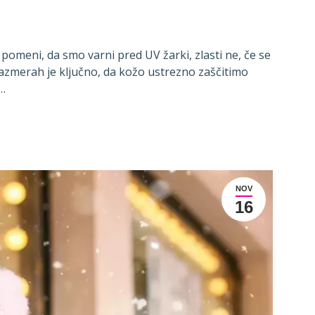
pomeni, da smo varni pred UV žarki, zlasti ne, če se
azmerah je ključno, da kožo ustrezno zaščitimo
s…
NOV
16