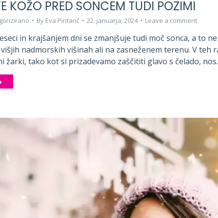
TE KOŽO PRED SONCEM TUDI POZIMI
gorizirano
By
Eva Pintarič
22. januarja, 2024
Leave a comment
seci in krajšanjem dni se zmanjšuje tudi moč sonca, a to ne 
višjih nadmorskih višinah ali na zasneženem terenu. V teh r
 žarki, tako kot si prizadevamo zaščititi glavo s čelado, no