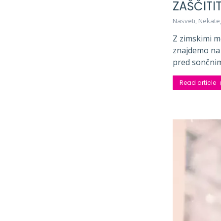
ZAŠČITI
Nasveti
,
Nekate
Z zimskimi me
znajdemo na 
pred sončnimi
Read article