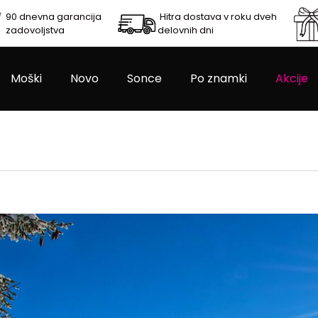
90 dnevna garancija
Hitra dostava v roku dveh
zadovoljstva
delovnih dni
Moški
Novo
Sonce
Po znamki
Akcije