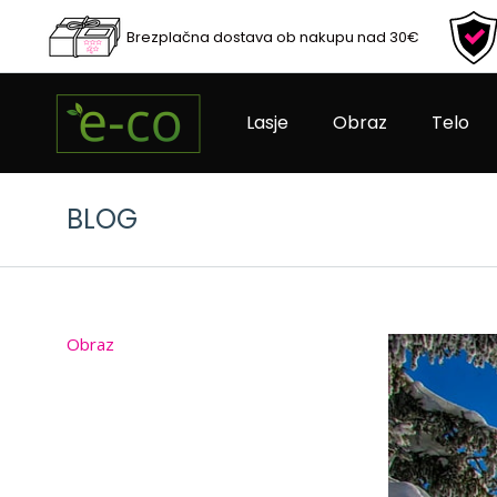
Brezplačna dostava ob nakupu nad 30€
Lasje
Obraz
Telo
BLOG
Obraz