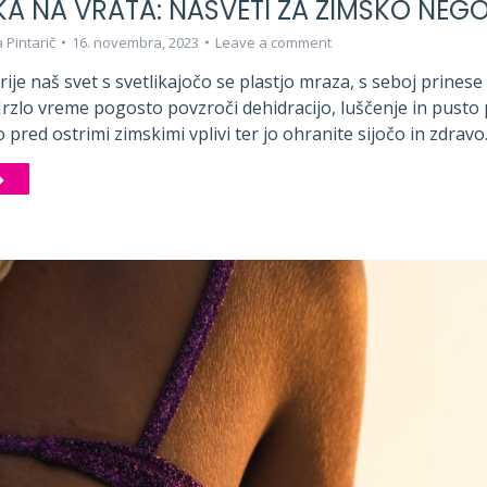
KA NA VRATA: NASVETI ZA ZIMSKO NEG
 Pintarič
16. novembra, 2023
Leave a comment
ije naš svet s svetlikajočo se plastjo mraza, s seboj prinese 
zlo vreme pogosto povzroči dehidracijo, luščenje in pusto p
o pred ostrimi zimskimi vplivi ter jo ohranite sijočo in zdrav