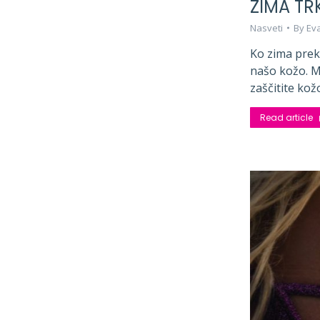
ZIMA TR
Nasveti
By
Eva
Ko zima prekr
našo kožo. Mr
zaščitite kož
Read article