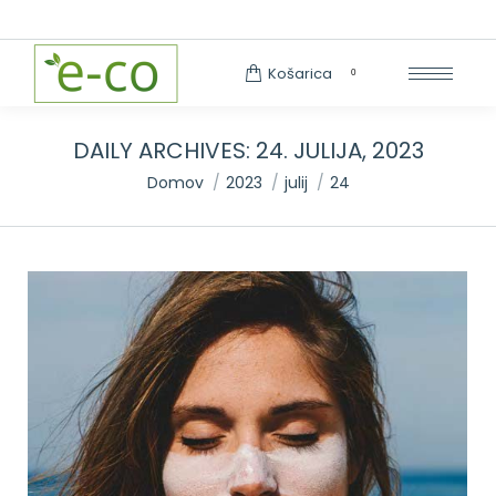
Search:
Košarica
0
DAILY ARCHIVES:
24. JULIJA, 2023
You are here:
Domov
2023
julij
24