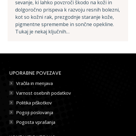
sevanje, ki lahko povzroči škodo na koži in
dolgoročno prispeva k razvoju resnih bolezni,
kot so kožni rak, prezgodnje staranje kože,
pigmentne spremembe in sončne opekline.
Tukaj je nekaj ključnih…
UPORABNE POVEZAVE
Vračila in menjava
Varnost osebnih podatkov
Politika piškotkov
Pogoji poslovanja
Pogosta vprašanja