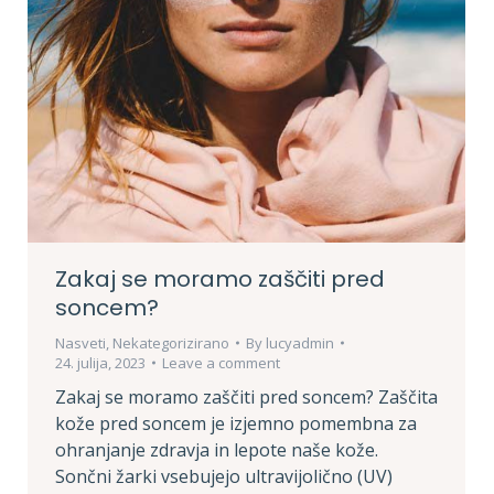
Zakaj se moramo zaščiti pred
soncem?
Nasveti
,
Nekategorizirano
By
lucyadmin
24. julija, 2023
Leave a comment
Zakaj se moramo zaščiti pred soncem? Zaščita
kože pred soncem je izjemno pomembna za
ohranjanje zdravja in lepote naše kože.
Sončni žarki vsebujejo ultravijolično (UV)