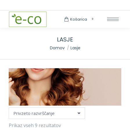
Search:
Košarica
0
LASJE
You are here:
Domov
Lasje
Prikaz vseh 9 rezultatov