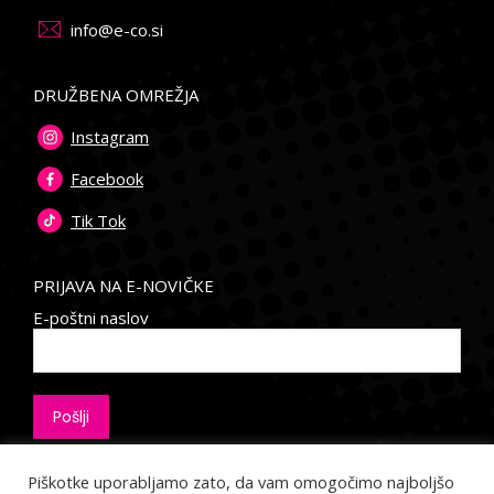
info@e-co.si
DRUŽBENA OMREŽJA
Instagram
Facebook
Tik Tok
PRIJAVA NA E-NOVIČKE
E-poštni naslov
Piškotke uporabljamo zato, da vam omogočimo najboljšo