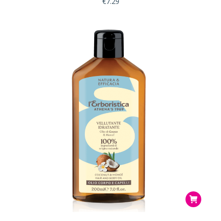
€
7.29