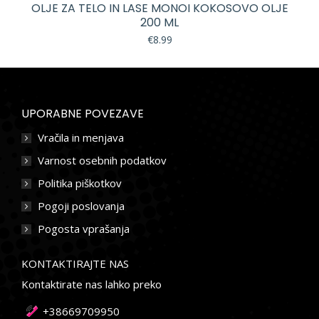
OLJE ZA TELO IN LASE MONOI KOKOSOVO OLJE
200 ML
€
8.99
UPORABNE POVEZAVE
Vračila in menjava
Varnost osebnih podatkov
Politika piškotkov
Pogoji poslovanja
Pogosta vprašanja
KONTAKTIRAJTE NAS
Kontaktirate nas lahko preko
+38669709950