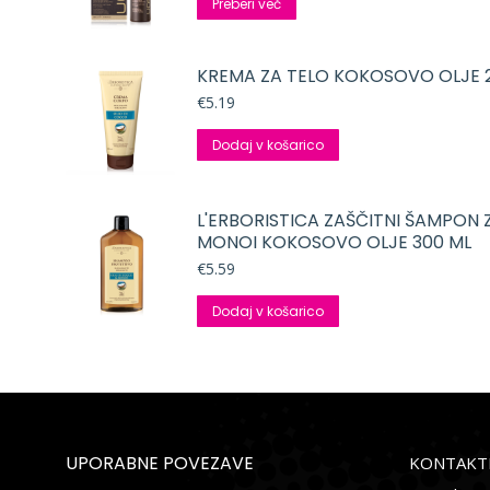
Preberi več
KREMA ZA TELO KOKOSOVO OLJE 
€
5.19
Dodaj v košarico
L'ERBORISTICA ZAŠČITNI ŠAMPON 
MONOI KOKOSOVO OLJE 300 ML
€
5.59
Dodaj v košarico
UPORABNE POVEZAVE
KONTAKTI