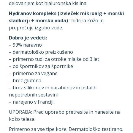
delovanjem kot hialuronska kislina.
Hydranov kompleks (izvleček mikroalg + morski
sladkorji + morska voda)
: hidrira kožo in
preprečuje izgubo vode.
Dobro je vedeti:
– 99% naravno
– dermatološko preizkušeno
– primerno tudi za otroke mlajše od 3 let
– od športnikov za športnike
– primerno za vegane
– brez glutena
– brez silikonov in parabenov in ostalih
nepotrebnih sestavin!!
– narejeno v Franciji
UPORABA: Pred uporabo pretresite in nanesite na
kožo telesa.
Primerno za vse tipe kože. Dermatološko testirano.