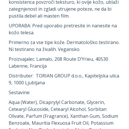
konsistenca povzroči teksturo, ki ovije kožo, ublaži
zategnjenost in zgladi utrujene poteze, ne da bi
pustila debel ali masten film.
UPORABA: Pred uporabo pretresite in nanesite na
kožo telesa.
Primerno za vse tipe kože. Dermatološko testirano.
Ni testirano na živalih. Vegansko.
Proizvajalec: Lamalo, 208 Route D’Yrieu, 40530
Labenne, Francija
Distributer: TORIAN GROUP d.o.o., Kapiteljska ulica
9, 1000 Ljubljana
Sestavine:
Aqua (Water), Dicaprylyl Carbonate, Glycerin,
Cetearyl Glucoside, Cetearyl Alcohol, Sorbitan
Olivate, Parfum (Fragrance), Xanthan Gum, Sodium
Benzoate, Mauritia Flexuosa Fruit Oil, Potassium