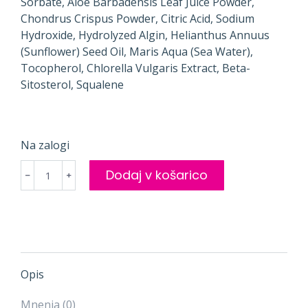
Sorbate, Aloe Barbadensis Leaf Juice Powder,
Chondrus Crispus Powder, Citric Acid, Sodium
Hydroxide, Hydrolyzed Algin, Helianthus Annuus
(Sunflower) Seed Oil, Maris Aqua (Sea Water),
Tocopherol, Chlorella Vulgaris Extract, Beta-
Sitosterol, Squalene
Na zalogi
Vlažilni
Dodaj v košarico
﹣
﹢
gel
FEEL
GOOD,
75ml
količina
Opis
Mnenja (0)