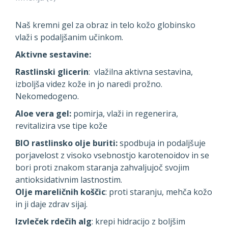
Naš kremni gel za obraz in telo kožo globinsko
vlaži s podaljšanim učinkom.
Aktivne sestavine:
Rastlinski glicerin
: vlažilna aktivna sestavina,
izboljša videz kože in jo naredi prožno.
Nekomedogeno.
Aloe vera gel:
pomirja, vlaži in regenerira,
revitalizira vse tipe kože
BIO rastlinsko olje buriti:
spodbuja in podaljšuje
porjavelost z visoko vsebnostjo karotenoidov in se
bori proti znakom staranja zahvaljujoč svojim
antioksidativnim lastnostim.
Olje mareličnih koščic
: proti staranju, mehča kožo
in ji daje zdrav sijaj.
Izvleček rdečih alg
: krepi hidracijo z boljšim