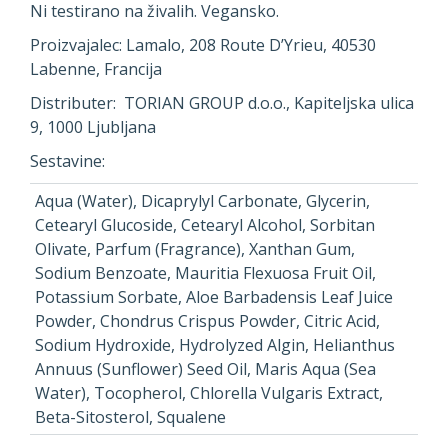
Ni testirano na živalih. Vegansko.
Proizvajalec: Lamalo, 208 Route D’Yrieu, 40530
Labenne, Francija
Distributer: TORIAN GROUP d.o.o., Kapiteljska ulica
9, 1000 Ljubljana
Sestavine:
Aqua (Water), Dicaprylyl Carbonate, Glycerin,
Cetearyl Glucoside, Cetearyl Alcohol, Sorbitan
Olivate, Parfum (Fragrance), Xanthan Gum,
Sodium Benzoate, Mauritia Flexuosa Fruit Oil,
Potassium Sorbate, Aloe Barbadensis Leaf Juice
Powder, Chondrus Crispus Powder, Citric Acid,
Sodium Hydroxide, Hydrolyzed Algin, Helianthus
Annuus (Sunflower) Seed Oil, Maris Aqua (Sea
Water), Tocopherol, Chlorella Vulgaris Extract,
Beta-Sitosterol, Squalene