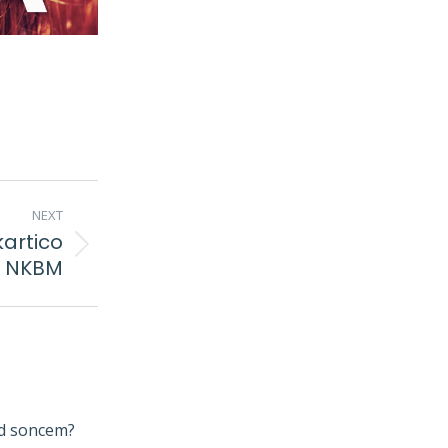
NEXT
kartico
NKBM
ed soncem?