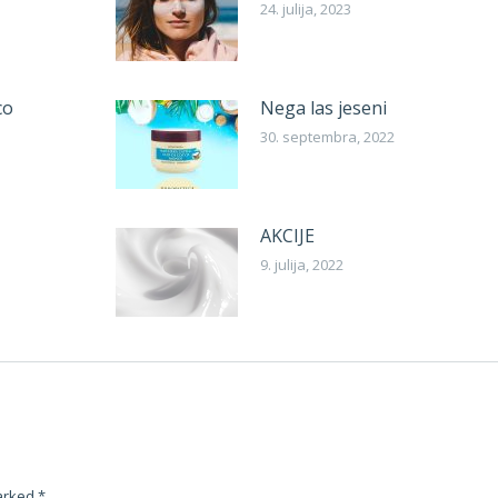
24. julija, 2023
co
Nega las jeseni
30. septembra, 2022
AKCIJE
9. julija, 2022
marked
*