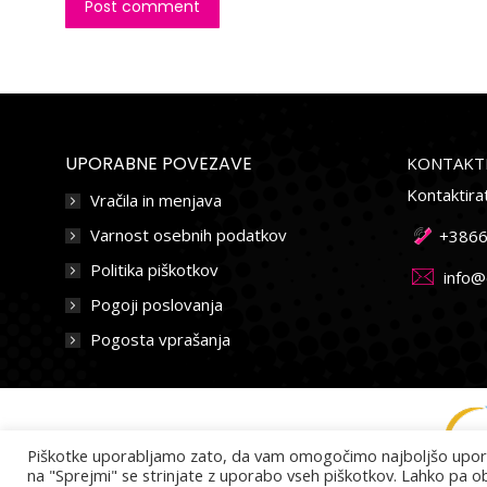
Post comment
UPORABNE POVEZAVE
KONTAKTI
Kontaktira
Vračila in menjava
Varnost osebnih podatkov
+386
Politika piškotkov
info@
Pogoji poslovanja
Pogosta vprašanja
Piškotke uporabljamo zato, da vam omogočimo najboljšo uporabni
na "Sprejmi" se strinjate z uporabo vseh piškotkov. Lahko pa ob