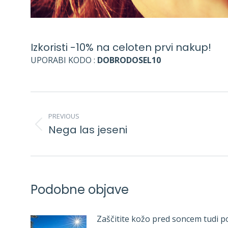
Izkoristi -10% na celoten prvi nakup!
UPORABI KODO :
DOBRODOSEL10
POST
NAVIGATION
PREVIOUS
Nega las jeseni
Previous
post:
Podobne objave
Zaščitite kožo pred soncem tudi p