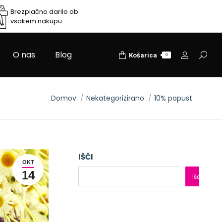
Brezplačno darilo ob
vsakem nakupu
O nas
Blog
Search
Košarica
0
You are here:
Domov
Nekategorizirano
10% popust
IŠČI
OKT
14
Išči