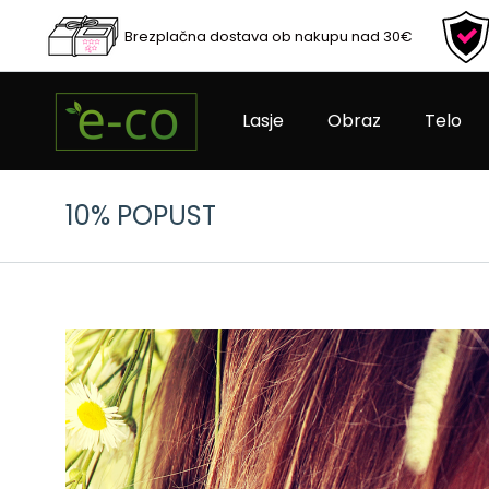
Brezplačna dostava ob nakupu nad 30€
Lasje
Obraz
Telo
10% POPUST