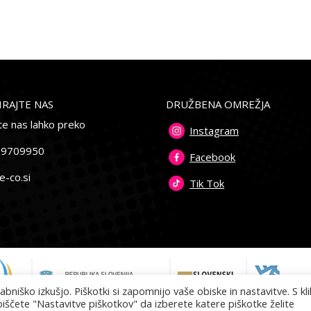
RAJTE NAS
DRUŽBENA OMREŽJA
te nas lahko preko
Instagram
69709950
Facebook
e-co.si
Tik Tok
ško izkušjo. Piškotki si zapomnijo vaše obiske in nastavitve. S kl
iščete "Nastavitve piškotkov" da izberete katere piškotke želite