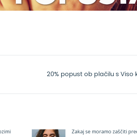
20% popust ob plačilu s Viso 
Next
post:
ozimi
Zakaj se moramo zaščiti pr